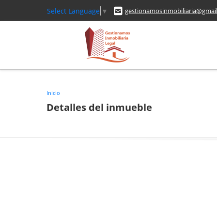
Select Language
▼
gestionamosinmobiliaria@gmai
Inicio
Detalles del inmueble