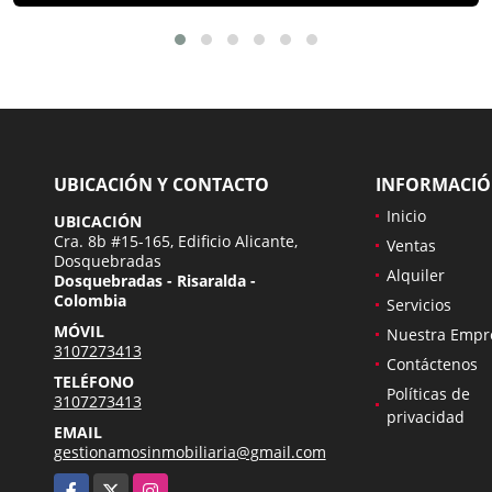
UBICACIÓN Y CONTACTO
INFORMACI
Inicio
UBICACIÓN
Cra. 8b #15-165, Edificio Alicante,
Ventas
Dosquebradas
Alquiler
Dosquebradas - Risaralda -
Colombia
Servicios
MÓVIL
Nuestra Empr
3107273413
Contáctenos
TELÉFONO
Políticas de
3107273413
privacidad
EMAIL
gestionamosinmobiliaria@gmail.com
Facebook
X
Instagram