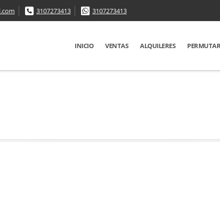
l.com
3107273413
3107273413
INICIO
VENTAS
ALQUILERES
PERMUTA