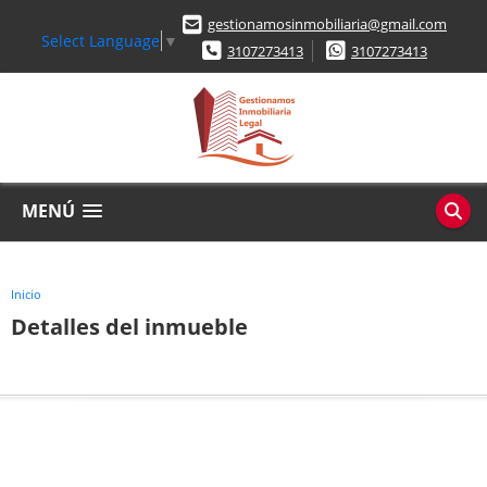
gestionamosinmobiliaria@gmail.com
Select Language
▼
3107273413
3107273413
MENÚ
Inicio
Detalles del inmueble