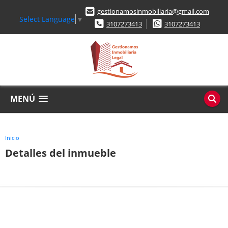
gestionamosinmobiliaria@gmail.com
Select Language
▼
3107273413
3107273413
MENÚ
Inicio
Detalles del inmueble